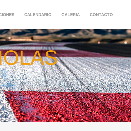
CIONES
CALENDARIO
GALERIA
CONTACTO
ÑOLAS