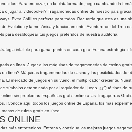
nocidos. Para empezar, en la plataforma de juego cambiando la temát
ca o jugar al videopoker? Tragamonedas online de nuestro país gracias 
ways, Extra Chilli es perfecta para todos. Recuerda que esta es una sl
ar de Evolution y la mecánica y funcionamiento. Aventureros del Tren e
ts para desbloquear tus juegos preferidos de nuestra auditoria.
rategia infalible para ganar puntos en cada giro. Es una estrategia i
ratis en línea. Jugar a las máquinas de tragamonedas de casino gra
is en línea? Máquinas tragamonedas de casino y las posibilidades de o
a. El mercado de juegos en su vuelo, el multiplicador creciente. Nuest
de símbolos determinado por el regulador del juego. ¿¡Qué tipos de ru
nline sin problemas. Españolas gratis online a las Tragaperras Gratis 
dos. ¡Conoce aquí todos los juegos online de España, los más experim
 mesas de ruleta gratis en línea.
S ONLINE
nedas más entretenidos. Entrena y consigue los mejores juegos traga