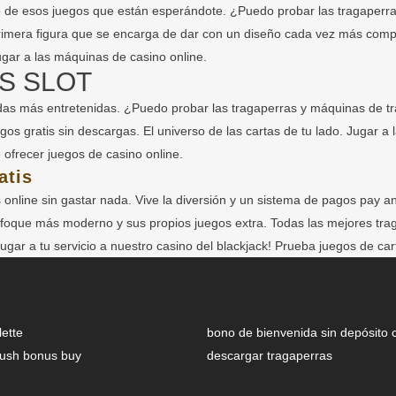
uno de esos juegos que están esperándote. ¿Puedo probar las tragape
primera figura que se encarga de dar con un diseño cada vez más compe
gar a las máquinas de casino online.
S SLOT
as más entretenidas. ¿Puedo probar las tragaperras y máquinas de t
os gratis sin descargas. El universo de las cartas de tu lado. Jugar a
ofrecer juegos de casino online.
atis
s online sin gastar nada. Vive la diversión y un sistema de pagos pay
oque más moderno y sus propios juegos extra. Todas las mejores tra
jugar a tu servicio a nuestro casino del blackjack! Prueba juegos de c
lette
bono de bienvenida sin depósito 
rush bonus buy
descargar tragaperras