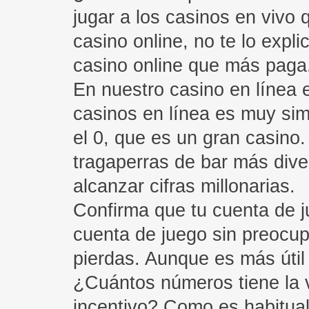
jugar a los casinos en vivo
casino online, no te lo expl
casino online que más paga
En nuestro casino en línea 
casinos en línea es muy si
el 0, que es un gran casin
tragaperras de bar más div
alcanzar cifras millonarias.
Confirma que tu cuenta de 
cuenta de juego sin preocup
pierdas. Aunque es más útil
¿Cuántos números tiene la v
incentivo? Como es habitual