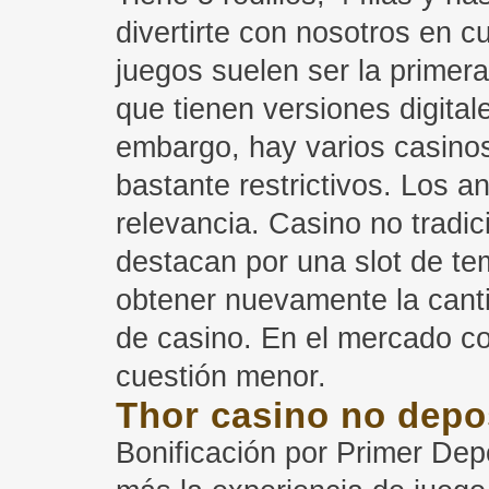
divertirte con nosotros en 
juegos suelen ser la primera
que tienen versiones digita
embargo, hay varios casino
bastante restrictivos. Los an
relevancia. Casino no tradic
destacan por una slot de tem
obtener nuevamente la canti
de casino. En el mercado c
cuestión menor.
Thor casino no depo
Bonificación por Primer De