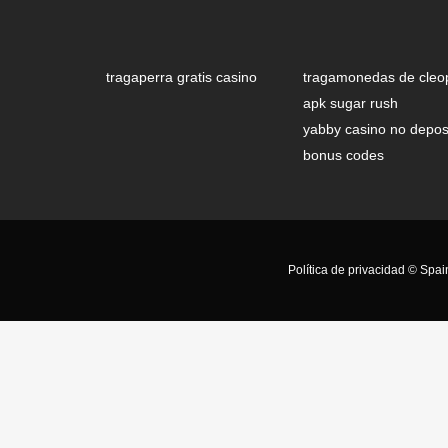
tragaperra gratis casino
tragamonedas de cleo
apk sugar rush
yabby casino no depos
bonus codes
Política de privacidad
© Spain