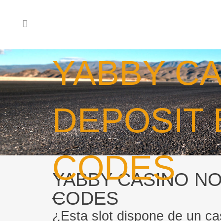
YABBY CA
DEPOSIT
CODES
YABBY CASINO N
CODES
¿Esta slot dispone de un ca