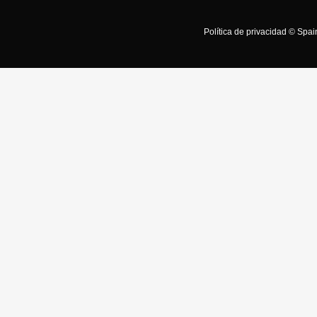
Política de privacidad
© Spain