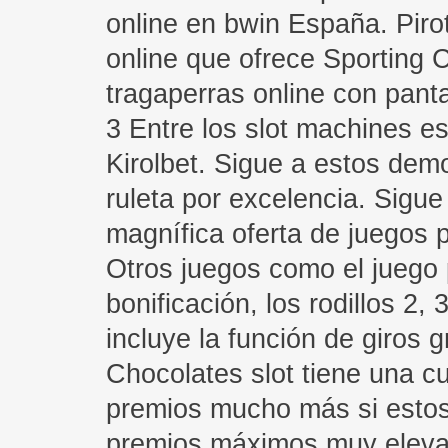
online en bwin España. Piro
online que ofrece Sporting C
tragaperras online con pantal
3 Entre los slot machines es
Kirolbet. Sigue a estos dem
ruleta por excelencia. Sigu
magnífica oferta de juegos 
Otros juegos como el juego p
bonificación, los rodillos 2, 
incluye la función de giros 
Chocolates slot tiene una c
premios mucho más si estos
premios máximos muy eleva