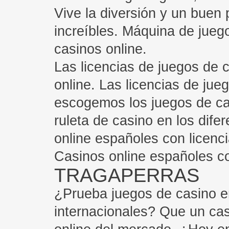
Vive la diversión y un buen
increíbles. Máquina de juego
casinos online.
Las licencias de juegos de c
online. Las licencias de jue
escogemos los juegos de ca
ruleta de casino en los dife
online españoles con licenc
Casinos online españoles co
TRAGAPERRAS
¿Prueba juegos de casino en
internacionales? Que un cas