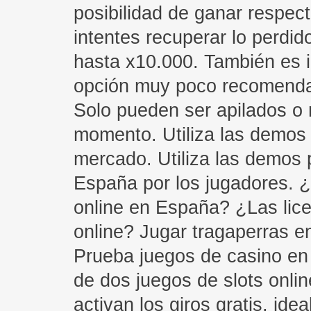
posibilidad de ganar respec
intentes recuperar lo perd
hasta x10.000. También es 
opción muy poco recomenda
Solo pueden ser apilados o 
momento. Utiliza las demos 
mercado. Utiliza las demos 
España por los jugadores. 
online en España? ¿Las lice
online? Jugar tragaperras en
Prueba juegos de casino en l
de dos juegos de slots onli
activan los giros gratis, ide